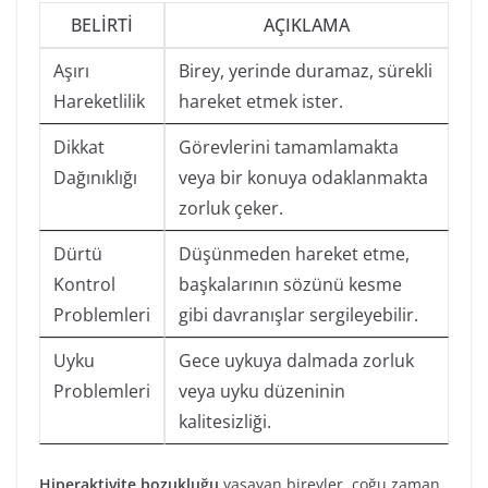
BELIRTI
AÇIKLAMA
Aşırı
Birey, yerinde duramaz, sürekli
Hareketlilik
hareket etmek ister.
Dikkat
Görevlerini tamamlamakta
Dağınıklığı
veya bir konuya odaklanmakta
zorluk çeker.
Dürtü
Düşünmeden hareket etme,
Kontrol
başkalarının sözünü kesme
Problemleri
gibi davranışlar sergileyebilir.
Uyku
Gece uykuya dalmada zorluk
Problemleri
veya uyku düzeninin
kalitesizliği.
Hiperaktivite bozukluğu
yaşayan bireyler, çoğu zaman